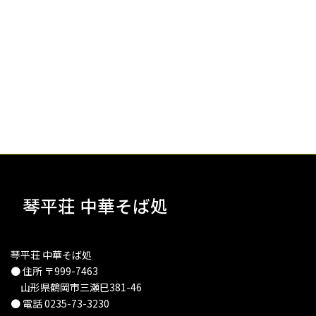
琴平荘 中華そば処
琴平荘 中華そば処
● 住所 〒999-7463
山形県鶴岡市三瀬巳381-46
● 電話 0235-73-3230