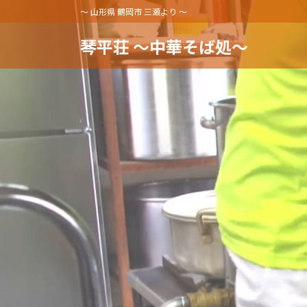
コ
ナ
～ 山形県 鶴岡市 三瀬より ～
ン
ビ
テ
ゲ
琴平荘 〜中華そば処〜
ン
ー
ツ
シ
へ
ョ
ス
ン
キ
に
ッ
移
プ
動