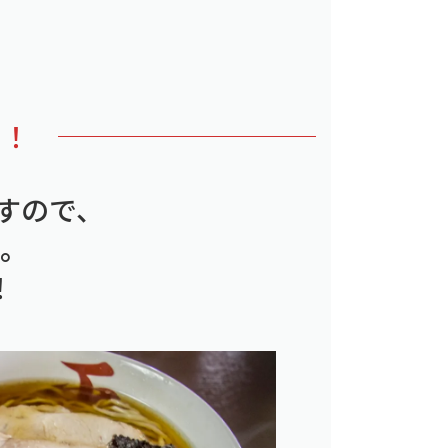
り！
すので、
。
！